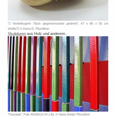
"2 Viertelkugeln 7fach gegeneinander gedreht", 47 x 80 x 50 cm
(HxBxT) © Hans-D. Pfundtner
Sk
ulpturen
aus Holz und anderem.
"Fassade", Foto 40x60cm (H x B), © Hans-Dieter Pfundtner