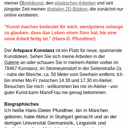
meiner
O
bjektkunst
, den
plastischen Arbeiten
und seit
jüngster Zeit meinen
digitalen 2D-Bildern
, die zunächst nur
online existieren.
"Kunst machen bedeutet für mich, wenigstens solange
zu glauben, dass das Leben einen Sinn hat, bis eine
neue Arbeit fertig ist." (Hans-D. Pfundtner)
Der
Artspace Konstanz
ist ein Platz für neue, spannende
Kunstideen. Sehen Sie sich meine Arbeiten
in der
Galerie
an oder schauen Sie in meinem Atelier vorbei im
78467 Konstanz, im Stromeyersdorf in der Seilerstraße 2a
- nahe der Bleiche, ca. 50 Meter vom Seerhein entfernt. Ich
bin immer Mo-Fr zwischen 14.30 und 17.30 im Atelier.
Besuchen Sie mich - w
illkommen bei mir im Atelier - von
guter Kunst kann MannFrau nie genug bekommen.
Biographisches
Ich heiße Hans-Dieter Pfundtner,
bin
in München
geboren, habe Abitur in Stuttgart gemacht und an der
dortigen Universität Germanistik, Linguistik und